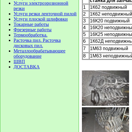
станка для запча
Услуги электроэрозионной
1
1К62 подвижный
резки
Услуги резки ленточной пилой
2
1К62 неподвижны
Услуги плоской шлифовки
3
16К20 подвижный
Токарные работы
4
16К20 неподвижн
Фрезерные работы
5
16К25 неподвижн
Термообработка.
Расточка пил. Расточка
6
1К62Д неподвижн
дисковых пил.
7
1М63 подвижный
Металлообрабатывающее
8
1М63 неподвижны
оборудование
ШВП
ДОСТАВКА