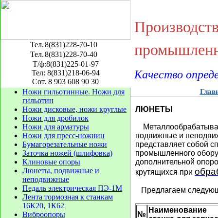
Производст
Тел.
8(831)228-70-10
промышленн
Тел.
8(831)228-70-40
Т/ф:8(831)225-01-97
Качество опред
Тел: 8(831)218-06-94
Сот. 8 903 608 90 30
Ножи гильотинные. Ножи для
Глав
гильотин
Ножи дисковые, ножи круглые
ЛЮНЕТЫ
Ножи для дробилок
Ножи для арматуры
Металлообрабатыв
Ножи для пресс-ножниц
подвижные и неподв
Бумагорезательные ножи
представляет собой с
Заточка ножей (шлифовка)
промышленного обору
Клиновые опоры
дополнительной опоро
Люнеты, подвижные и
обра
крутящихся при
неподвижные
Педаль электрическая ПЭ-1М
Предлагаем следующ
Лента тормозная к станкам
16К20, 1К62
Наименование
Виброопоры
№