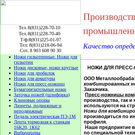
Производст
Тел.
8(831)228-70-10
промышленн
Тел.
8(831)228-70-40
Т/ф:8(831)225-01-97
Качество опред
Тел: 8(831)218-06-94
Сот. 8 903 608 90 30
Ножи гильотинные. Ножи для
гильотин
Ножи дисковые, ножи круглые
НОЖИ ДЛЯ ПРЕСС
Ножи для дробилок
Ножи для арматуры
ООО Металлообрабат
Ножи для пресс-ножниц
комбинированных 
Бумагорезательные ножи
Заказчика.
Заточка ножей (шлифовка)
Пресс-ножницы ко
Клиновые опоры
производства, так и
Люнеты, подвижные и
используются на ст
неподвижные
Ножи для комбинир
Педаль электрическая ПЭ-1М
производиться по и
Лента тормозная к станкам
профиля.
16К20, 1К62
Наше предприятие в
Виброопоры
по специальной тех