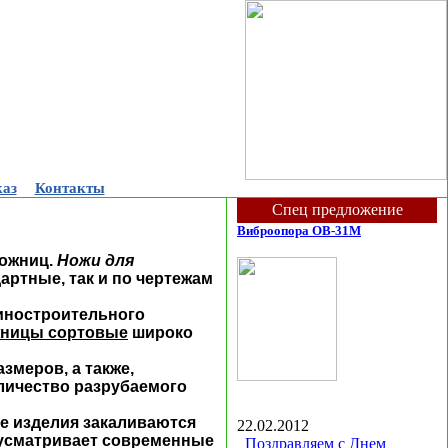
каз
Контакты
Спец предложение
Виброопора ОВ-31М
ножниц.
Ножи для
артные, так и по чертежам
шиностроительного
жницы сортовые
широко
змеров, а также,
личество разрубаемого
е изделия закаливаются
22.02.2012
дусматривает современные
Поздравляем с Днем