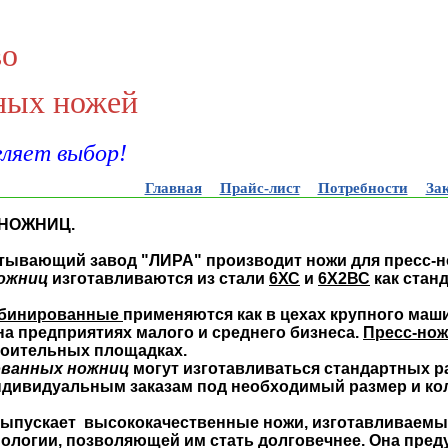
во
ых ножей
еляет выбор!
Главная
Прайс-лист
Потребности
За
-НОЖНИЦ.
ывающий завод "ЛИРА" производит ножи для пресс-
ножниц
изготавливаются из стали
6ХС
и
6Х2ВС
как станд
мбинированные
применяются как в цехах крупного ма
 на предприятиях малого и среднего бизнеса.
Пресс-но
роительных площадках.
ованных ножниц
могут изготавливаться стандартных ра
ндивидуальным заказам под необходимый размер и ко
ыпускает высококачественные ножи, изготавливаемы
нологии, позволяющей им стать долговечнее. Она пре